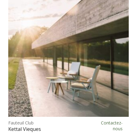
Ce
prod
Fauteuil Club
Contactez-
Choix des options
a
Kettal Vieques
nous
plus