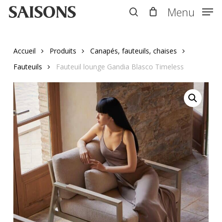
Skip
Menu
Menu
to
search
main
content
Accueil
Produits
Canapés, fauteuils, chaises
Fauteuils
Fauteuil lounge Gandia Blasco Timeless