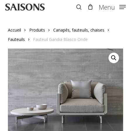
Skip
Menu
Menu
to
search
main
content
Accueil
Produits
Canapés, fauteuils, chaises
Fauteuils
Fauteuil Gandia Blasco Onde