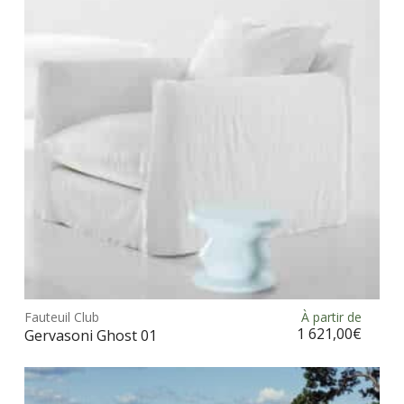
Ce
prod
Fauteuil Club
À partir de
Choix des options
a
1 621,00
€
Gervasoni Ghost 01
plus
vari
Les