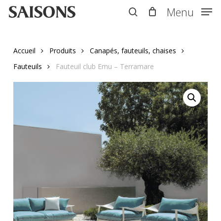
Skip
Menu
Menu
to
search
main
content
Accueil
Produits
Canapés, fauteuils, chaises
Fauteuils
Fauteuil club Emu – Terramare