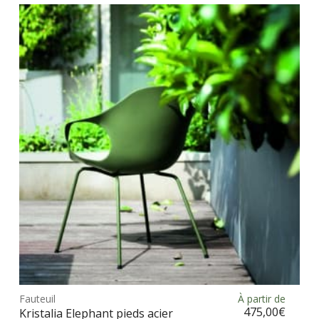
vari
Les
opt
peu
être
choi
sur
la
pag
du
prod
Ce
prod
Fauteuil
À partir de
Choix des options
a
475,00
€
Kristalia Elephant pieds acier