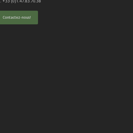
l. +33 (0)1.47.83.70.38
Contactez-nous!