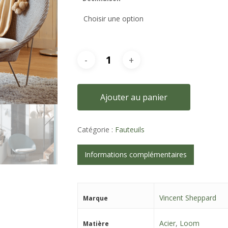
Ajouter au panier
Catégorie :
Fauteuils
Informations complémentaires
Vincent Sheppard
Marque
Acier
,
Loom
Matière