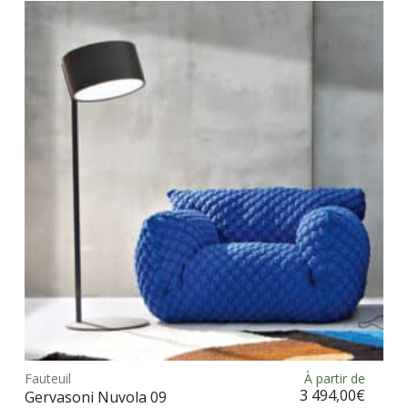
vari
Les
opt
peu
être
choi
sur
la
pag
du
prod
Ce
prod
Fauteuil
À partir de
Choix des options
a
3 494,00
€
Gervasoni Nuvola 09
plus