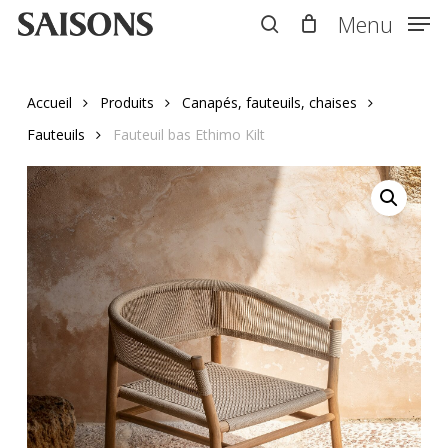
Skip
Menu
Menu
to
search
main
content
Accueil
Produits
Canapés, fauteuils, chaises
Fauteuils
Fauteuil bas Ethimo Kilt