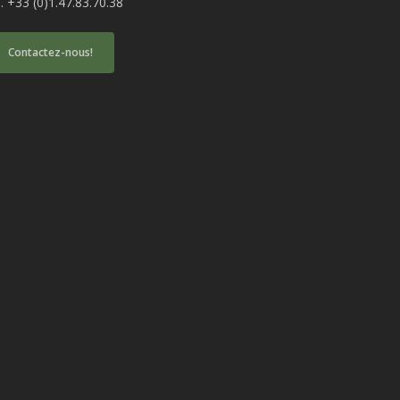
l. +33 (0)1.47.83.70.38
Contactez-nous!