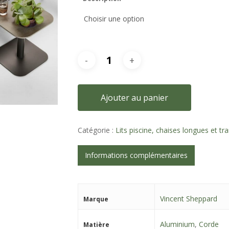
Ajouter au panier
Catégorie :
Lits piscine, chaises longues et tr
Informations complémentaires
Vincent Sheppard
Marque
Aluminium
,
Corde
Matière