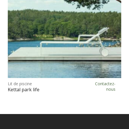
choi
sur
la
pag
du
prod
Ce
prod
Lit de piscine
Contactez-
Choix des options
a
Kettal park life
nous
plus
vari
Les
opt
peu