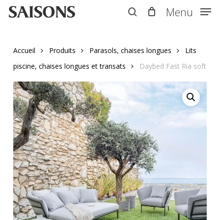
Skip
Menu
Menu
to
search
main
content
Accueil
Produits
Parasols, chaises longues
Lits
piscine, chaises longues et transats
Daybed Fast Ria soft