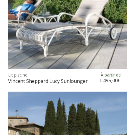
la
pag
du
prod
Ce
prod
Lit piscine
À partir de
Choix des options
a
1 495,00
€
Vincent Sheppard Lucy Sunlounger
plus
vari
Les
opt
peu
être
choi