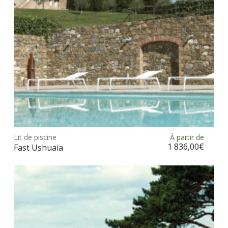
sur
la
pag
du
prod
Ce
prod
Lit de piscine
À partir de
Choix des options
a
1 836,00
€
Fast Ushuaia
plus
vari
Les
opt
peu
être