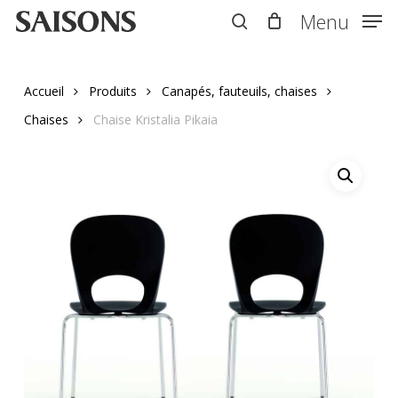
Skip
Menu
Menu
to
search
main
content
Accueil
Produits
Canapés, fauteuils, chaises
Chaises
Chaise Kristalia Pikaia