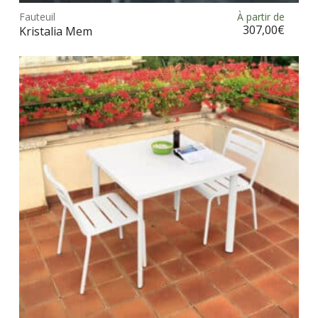
prod
Fauteuil
À partir de
Choix des options
a
307,00
€
Kristalia Mem
plus
vari
Les
opt
peu
être
choi
sur
la
pag
du
prod
Ce