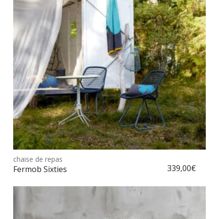
Ce
prod
chaise de repas
Choix des options
a
339,00
€
Fermob Sixties
plus
vari
Les
opt