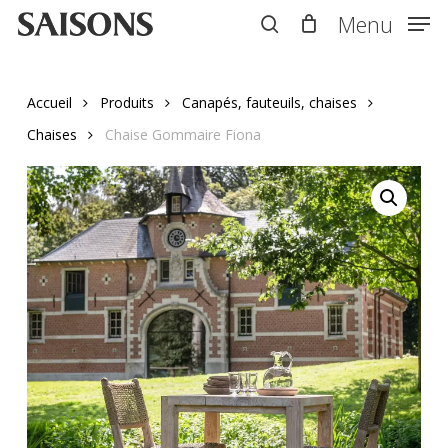
Skip
Menu
Menu
to
search
main
content
Accueil
Produits
Canapés, fauteuils, chaises
Chaises
Chaise Gommaire Fiona