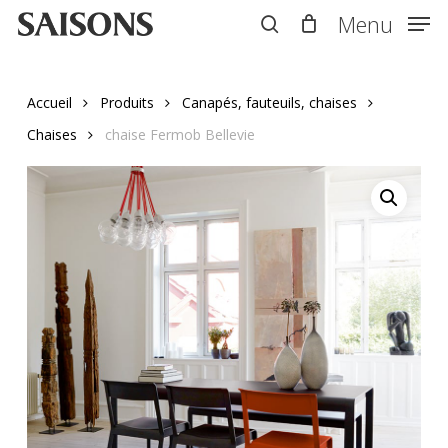
Skip
Menu
Menu
to
search
main
content
Accueil
Produits
Canapés, fauteuils, chaises
Chaises
chaise Fermob Bellevie