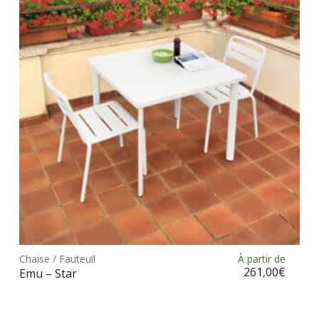
opt
peu
être
choi
sur
la
pag
du
prod
Ce
prod
Chaise / Fauteuil
À partir de
Choix des options
a
261,00
€
Emu – Star
plus
vari
Les