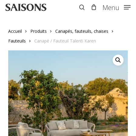
Skip
Menu
Menu
to
search
main
content
Accueil
Produits
Canapés, fauteuils, chaises
Fauteuils
Canapé / Fauteuil Talenti Karen