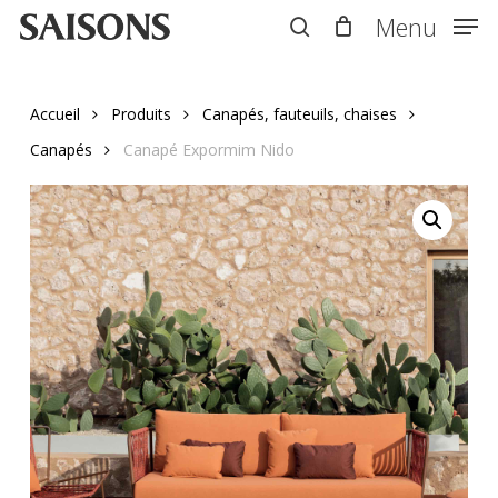
Skip
Menu
Menu
to
search
main
content
Accueil
Produits
Canapés, fauteuils, chaises
Canapés
Canapé Expormim Nido