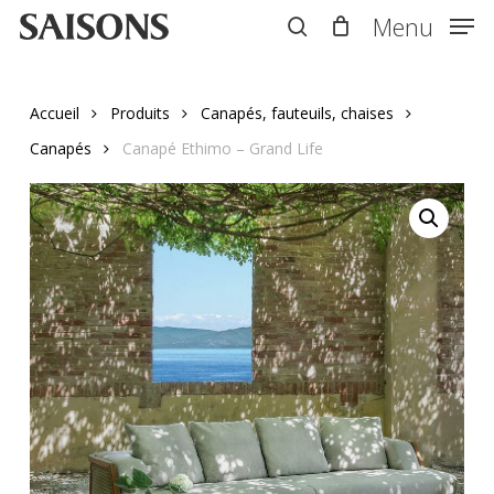
Skip
Menu
Menu
to
search
main
content
Accueil
Produits
Canapés, fauteuils, chaises
Canapés
Canapé Ethimo – Grand Life