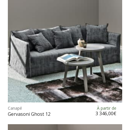
opt
peu
être
choi
sur
la
pag
du
prod
Ce
prod
Canapé
À partir de
Choix des options
a
3 346,00
€
Gervasoni Ghost 12
plus
vari