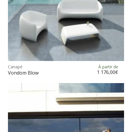
Ce
prod
Canapé
À partir de
Choix des options
a
1 176,00
€
Vondom Blow
plus
vari
Les
opt
peu
être
choi
sur