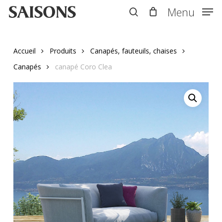
Skip
Menu
Menu
to
search
main
content
Accueil
Produits
Canapés, fauteuils, chaises
Canapés
canapé Coro Clea