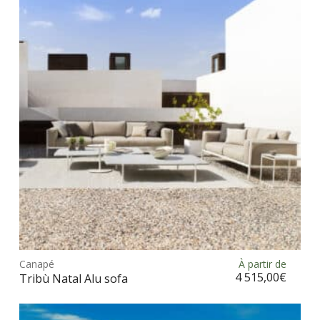
Ce
prod
Canapé
À partir de
Choix des options
a
4 515,00
€
Tribù Natal Alu sofa
plus
vari