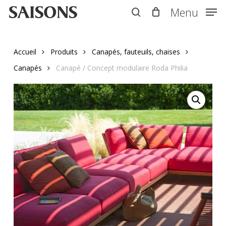
Skip
Menu
Menu
to
search
main
content
Accueil
Produits
Canapés, fauteuils, chaises
Canapés
Canapé / Concept modulaire Roda Philia