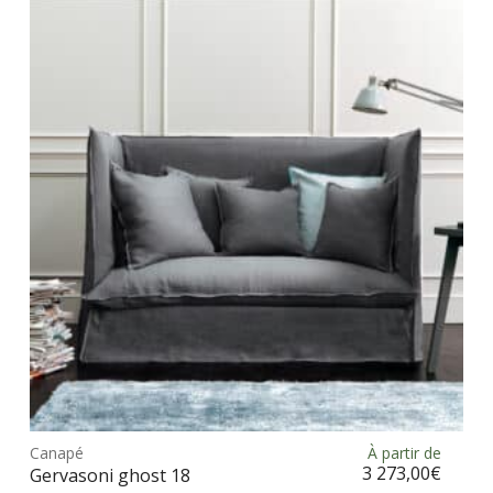
Les
opt
peu
être
choi
sur
la
pag
du
prod
Ce
prod
Canapé
À partir de
Choix des options
a
3 273,00
€
Gervasoni ghost 18
plus