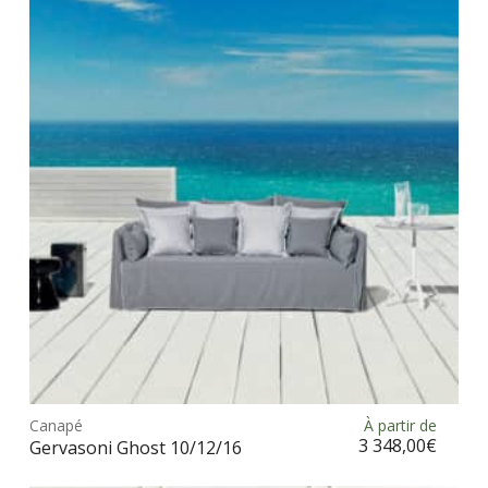
Les
opt
peu
être
choi
sur
la
pag
du
prod
Ce
prod
Canapé
À partir de
Choix des options
a
3 348,00
€
Gervasoni Ghost 10/12/16
plus
vari