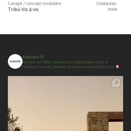
Canapé / concept modulaire
Contactez-
Choix des options
a
Tribù Vis à vis
nous
plus
vari
Les
opt
peu
être
saisons.fr
choi
Fondée en 1996, Saisons est spécialisée dans le
sur
mobilier haut de gamme.
Showroom exclusif à Paris
la
pag
du
prod