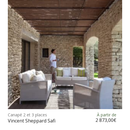
Ce
prod
Canapé 2 et 3 places
À partir de
Choix des options
a
2 873,00
€
Vincent Sheppard Safi
plus