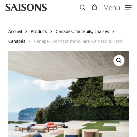
Skip
Menu
Menu
to
search
main
content
Accueil
Produits
Canapés, fauteuils, chaises
Canapés
Canapé / concept modulaire Gervasoni Hashi