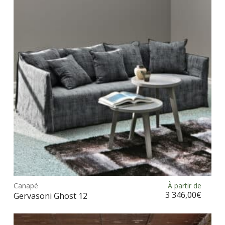
Ce
prod
Canapé
À partir de
Choix des options
a
3 346,00
€
Gervasoni Ghost 12
plus
vari