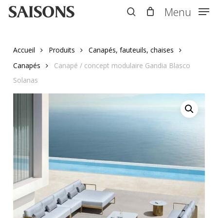
Skip
Menu
Menu
to
search
main
content
Accueil
Produits
Canapés, fauteuils, chaises
Canapés
Canapé / concept modulaire Gandia Blasco
Solanas