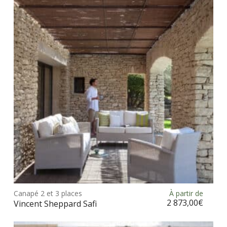
Ce
prod
Canapé 2 et 3 places
À partir de
Choix des options
a
2 873,00
€
Vincent Sheppard Safi
plus
vari