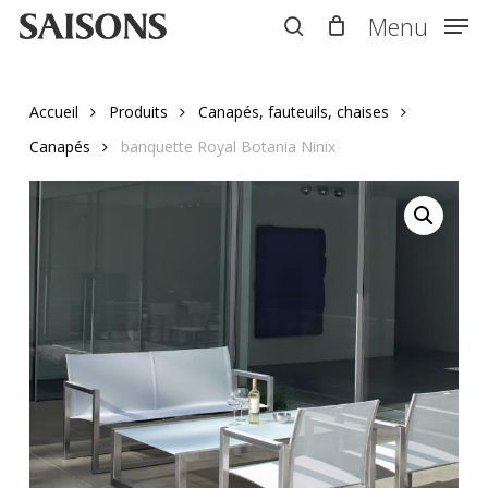
Skip
Menu
Menu
to
search
main
content
Accueil
Produits
Canapés, fauteuils, chaises
Canapés
banquette Royal Botania Ninix