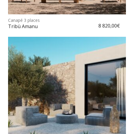
Ce
prod
Canapé 3 places
Choix des options
a
8 820,00
€
Tribù Amanu
plus
vari
Les
opt
peu
être
choi
sur
la
pag
du
prod