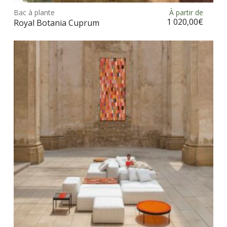
prod
Bac à plante
À partir de
Choix des options
a
1 020,00
€
Royal Botania Cuprum
plus
vari
Les
opt
peu
être
choi
sur
la
pag
du
prod
Ce