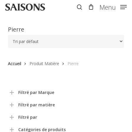
Skip
Menu
Menu
to
search
main
content
Pierre
Accueil
Produit Matière
Pierre
Filtré par Marque
Filtré par matière
Filtré par
Catégories de produits