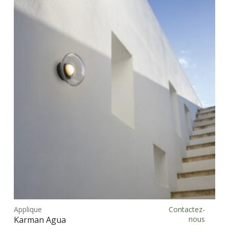
Ce
prod
Applique
Contactez-
Choix des options
a
Karman Agua
nous
plus