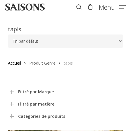
Skip
Menu
Menu
to
search
main
content
tapis
Accueil
Produit Genre
tapis
Filtré par Marque
Filtré par matière
Catégories de produits