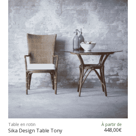
Ce
prod
Table en rotin
À partir de
Choix des options
a
448,00
€
Sika Design Table Tony
plus