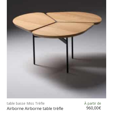
Ce
prod
table basse Miss Trèfle
À partir de
Choix des options
a
960,00
€
Airborne Airborne table trèfle
plus