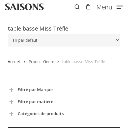
Skip
Menu
Menu
to
search
main
content
table basse Miss Trèfle
Accueil
Produit Genre
table basse Miss Trèfle
Filtré par Marque
Filtré par matière
Catégories de produits