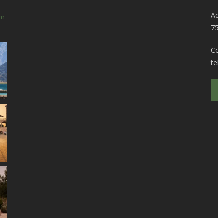
Ad
om
75
C
te