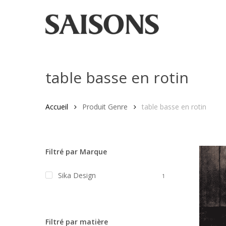
Skip
to
main
content
table basse en rotin
Appuyez sur "entrer" pour rechercher ou ESC pour fer
Accueil
Produit Genre
table basse en rotin
Filtré par Marque
Sika Design
1
Filtré par matière