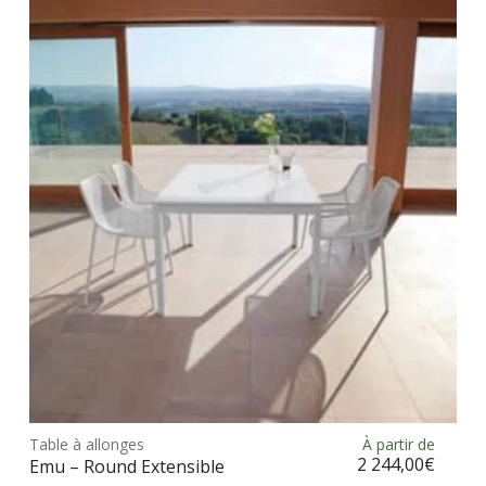
Ce
prod
Table à allonges
À partir de
Choix des options
a
2 244,00
€
Emu – Round Extensible
plus