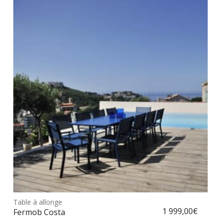
Ce
prod
Table à allonge
Choix des options
a
1 999,00
€
Fermob Costa
plus