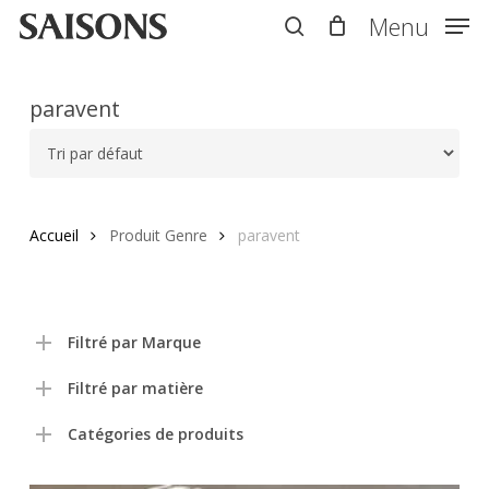
Skip
Menu
Menu
to
search
main
content
paravent
Accueil
Produit Genre
paravent
Filtré par Marque
Filtré par matière
Catégories de produits