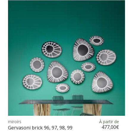
Ce
prod
miroirs
À partir de
Choix des options
a
477,00
€
Gervasoni brick 96, 97, 98, 99
plus