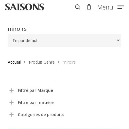
Skip
Menu
Menu
to
search
main
content
miroirs
Accueil
Produit Genre
miroirs
Filtré par Marque
Filtré par matière
Catégories de produits