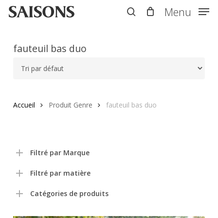
Skip
Menu
Menu
to
search
main
content
fauteuil bas duo
Accueil
Produit Genre
fauteuil bas duo
Filtré par Marque
Filtré par matière
Catégories de produits