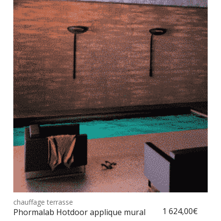
Ce
prod
chauffage terrasse
Choix des options
a
1 624,00
€
Phormalab Hotdoor applique murale à tige
plus