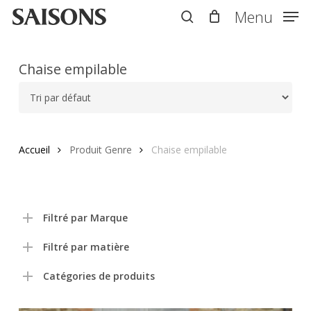
Skip
Menu
Menu
to
search
main
content
Chaise empilable
Accueil
Produit Genre
Chaise empilable
Filtré par Marque
Filtré par matière
Catégories de produits