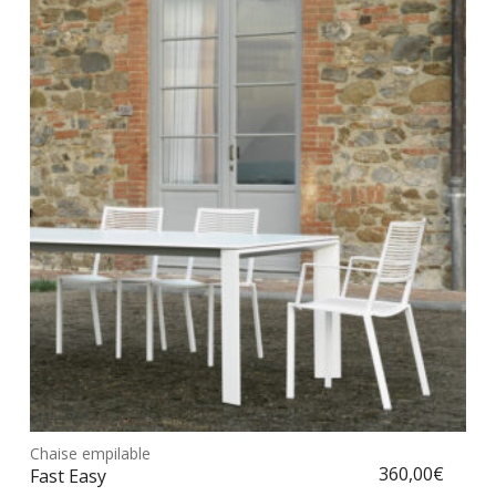
Ce
prod
Chaise empilable
Choix des options
a
360,00
€
Fast Easy
plus