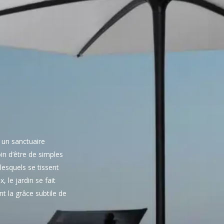
 un sanctuaire
in d’être de simples
lesquels se tissent
, le jardin se fait
t la grâce subtile de