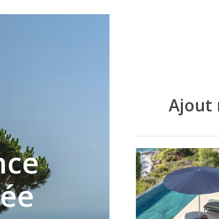
Ajout
nce
gée