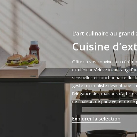
L’art culinaire au grand 
Cuisine d’ex
Offrez à vos convives un cérémoni
d’extérieur s’élève ici au rang d’
sensuelles et fonctionnalité flu
geste minimaliste devient une c
l’élégance des maisons d’artistes,
de chaleur, de partage, et de ce p
Explorer la selection