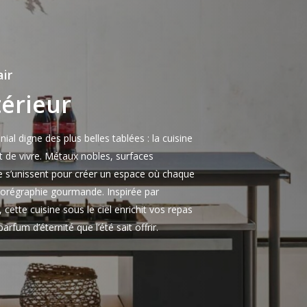
air
térieur
al digne des plus belles tablées : la cuisine
art de vivre. Métaux nobles, surfaces
ide s’unissent pour créer un espace où chaque
horégraphie gourmande. Inspirée par
 cette cuisine sous le ciel enrichit vos repas
arfum d’éternité que l’été sait offrir.