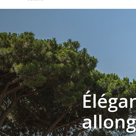
Éléga
allon